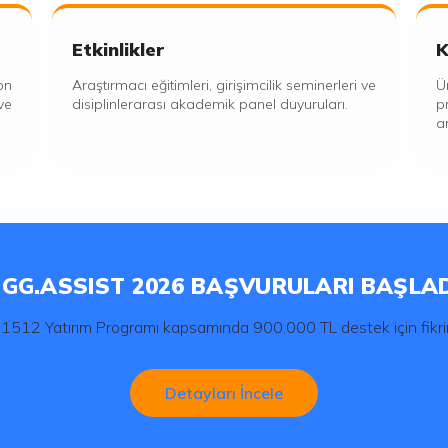
Etkinlikler
K
on
Araştırmacı eğitimleri, girişimcilik seminerleri ve
Ü
ve
disiplinlerarası akademik panel duyuruları.
p
a
IGG.ASSIST 2026 BAŞVURULARI BAŞLAD
512 Yatırım Programı kapsamında 900.000 TL destek için fikrini
Detayları İncele