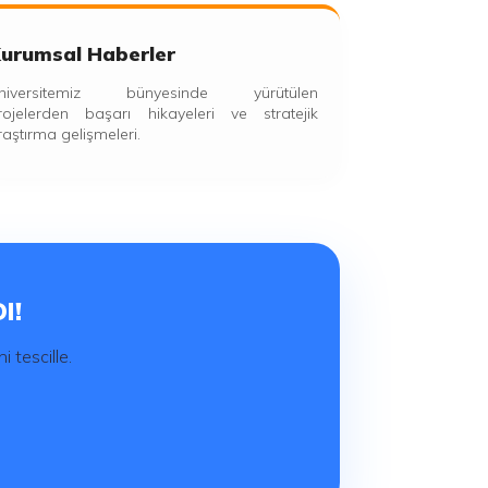
urumsal Haberler
niversitemiz bünyesinde yürütülen
rojelerden başarı hikayeleri ve stratejik
raştırma gelişmeleri.
I!
 tescille.