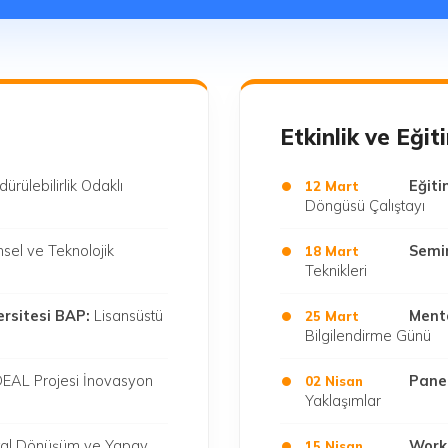
Etkinlik ve Eği
ürülebilirlik Odaklı
Eğiti
12 Mart
Döngüsü Çalıştayı
msel ve Teknolojik
Semi
18 Mart
Teknikleri
ersitesi BAP:
Lisansüstü
Mento
25 Mart
Bilgilendirme Günü
EAL Projesi İnovasyon
Panel
02 Nisan
Yaklaşımlar
ital Dönüşüm ve Yapay
Work
15 Nisan